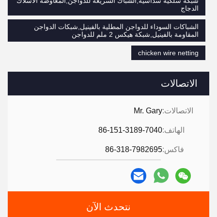
شبكة سلكية سداسية,الشباك السريعة للدواجن,المعاوضة الأسلاك
الدجاج
الشباكات السوداء للدواجن المطلية بالفينيل,شبكات الدواجن
المقاومة بالفينيل,شبكة هيكس 2 ملم للدواجن
chicken wire netting
الاتصالات
الاتصالات:
Mr. Gary
الهاتف:
86-151-3189-7040
فاكس:
86-318-7982695
نتحدث الآن