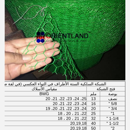
الشبكة السلكية الستة الأطراف في التواء العكسي (في لفة طول 30m، 0.5m-2m العرض
فتح الشبكة
مقياس الأسلاك
بوصة
ملم
BWG
نصف
13
25، 24، 23، 22، 21، 20
24، 23، 22، 21، 20
16
5/8 "
24، 23، 22، 21، 20، 19
20
3/4 "
22، 21 ، 20 ، 18
25
1"
22، 21 ، 20 ، 18
32
1-1/4 "
20,19,18
40
1-1/2 "
20,19,18
50
2"