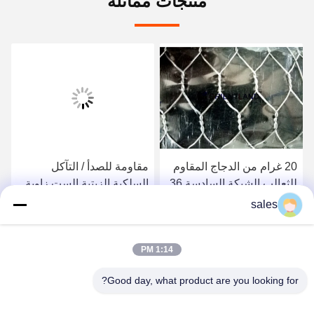
منتجات مماثلة
20 غرام من الدجاج المقاوم
مقاومة للصدأ / التآكل
للثعالب الشبكة السادسة 36
السلكية الزيتية الست زاوية
بوصة 150 قدم مظهر ثابت
شبكة الشبكة لفة سطح
sales
مسطح
احصل على أفضل سعر
احصل على أفضل سعر
1:14 PM
Good day, what product are you looking for?