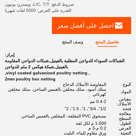
شروط الدفع: L/C، T/T، ويسترن يونيون
القدرة على العرض: 5000 لفات شهريا
احصل على أفضل سعر
تفاصيل المنتج
وصف المنتج
إبراز:
الشباكات السوداء للدواجن المطلية بالفينيل,شبكات الدواجن المقاومة
بالفينيل,شبكة هيكس 2 ملم للدواجن
,
vinyl coated galvanized poultry netting
,
2mm poultry hex netting
النوع:
المعاوضة الأسلاك الدجاج
سلك أسود، سلك مجلفن بالغمس الساخن، سلك مجلفن
المواد:
كهربائي
مقياس
0.4-2 مم
الأسلاك:
فتحة:
1/2"، 3/4"، 1"، 1.5"، 2"
معالجة
مسحوق PVC المغلفة، المجلفن بالغمس الساخن
السطح:
الطول:
1-500 م لكل لفة
العرض:
0.2 م-3 م
التعبئة:
ورق مقاوم للماء، البليت