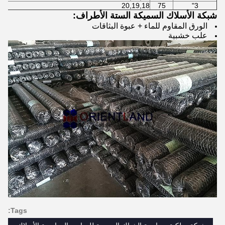
20,19,18
75
3"
شبكة الأسلاك السميكة الستة الأطراف:
الورق المقاوم للماء + عبوة البثاقات
علب خشبية
Tags: