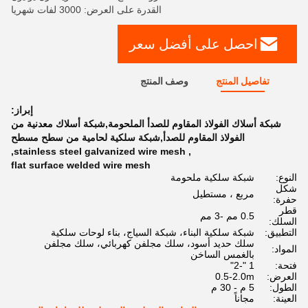
القدرة على العرض: 3000 لفات شهريا
احصل على أفضل سعر
تفاصيل المنتج
وصف المنتج
إبراز:
شبكة أسلاك الفولاذ المقاوم للصدأ الملحومة,شبكة أسلاك معدنية من
الفولاذ المقاوم للصدأ,شبكة سلكية لحامية من سطح مسطح
,
stainless steel galvanized wire mesh
,
flat surface welded wire mesh
النوع:
شبكة سلكية ملحومة
شكل
مربع ، مستطيل
حفرة:
قطر
0.5 مم -3 مم
السلك:
التطبيق:
شبكة سلكية البناء، شبكة السياج، بناء لوحات سلكية
سلك حديد أسود، سلك مجلفن كهربائي، سلك مجلفن
المواد:
بالغمس الساخن
فتحة:
1 "-2"
العرض:
0.5-2.0m
الطول:
5 م - 30 م
العينة:
مجاناً