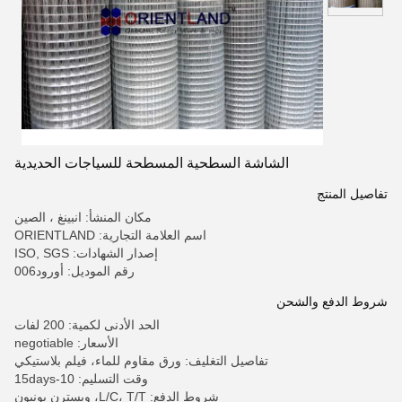
الشاشة السطحية المسطحة للسياجات الحديدية
تفاصيل المنتج
مكان المنشأ: انبينغ ، الصين
اسم العلامة التجارية: ORIENTLAND
إصدار الشهادات: ISO, SGS
رقم الموديل: أورود006
شروط الدفع والشحن
الحد الأدنى لكمية: 200 لفات
الأسعار: negotiable
تفاصيل التغليف: ورق مقاوم للماء، فيلم بلاستيكي
وقت التسليم: 10-15days
شروط الدفع: L/C، T/T، ويسترن يونيون