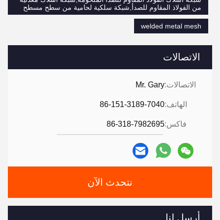
من الفولاذ المقاوم للصدأ,شبكة سلكية لحامية من سطح مسطح
welded metal mesh
الاتصالات
الاتصالات:
Mr. Gary
الهاتف:
86-151-3189-7040
فاكس:
86-318-7982695
نتحدث الآن
أرسل لنا