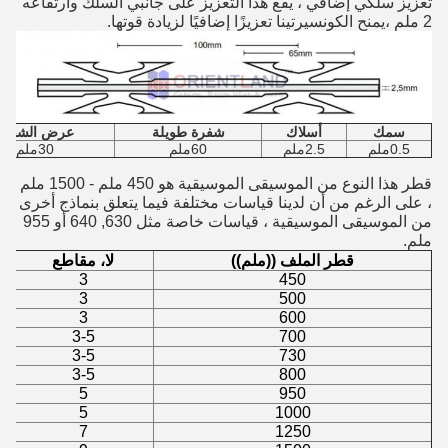
تعزيز سلكي إضافي ، يقع هذا التعزيز على جانبي السلك وارتفاعه
2 ملم ،يمنح الكونسيرتينا تعزيزًا إضافيًا لزيادة قوتها.
سمك
أسلاك
شفرة طويلة
عرض الشفرة
0.5ملم
2.5ملم
60ملم
30ملم
قطر هذا النوع من الموسيقى الموسيقية هو 450 ملم - 1500 ملم
، على الرغم من أن لدينا قياسات مختلفة فيما يتعلق بنماذج أخرى
من الموسيقى الموسيقية ، قياسات خاصة مثل 630, 640 أو 955
ملم.
قطر الملف ((ملم))
لا، مقاطع
3
450
3
500
3
600
3-5
700
3-5
730
3-5
800
5
950
5
1000
7
1250