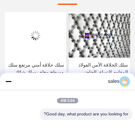
سلك الحلاقة الأمن الفولاذ
سلك حلاقة أمني مرتفع سلك
المقاوم للتسلق الحاجز
مسطح مغلف سلك شائك
الحلاقة الشريط كونسيرتينا
سلك أمني سلك مضغوط
sales
سلك الملفوف
أسلوب 14-16m
احصل على أفضل سعر
احصل على أفضل سعر
3:04 AM
Good day, what product are you looking for?