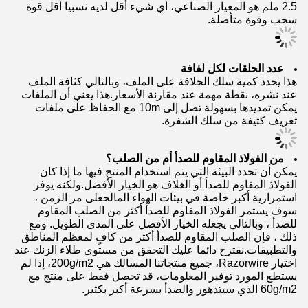
2.5 ملم هو المعيار الصناعي، أي شيء أقل لديه نسبيا أقل قوة
سحب وقوة متأصلة.
عدد الحلقات لكل لفافة
هذا يحدد كمية سلك الحلاقة على الملف، وبالتالي كثافة الملف
عند نشره، نقطة مهمة عند مقارنة الأسعار.هذا يعني أن الملفات
يمكن تمديدها بسهولة تصل إلى 10m مع الحفاظ على ملفات
تعريف كثيفة من سلك الشفرة.
من الفولاذ المقاوم للصدأ أم من الصلب؟
يمكن أن تحدد البيئة التي يتم استخدام المنتج فيها ما إذا كان
الفولاذ المقاوم للصدأ أو الغلاف هو الخيار الأفضل.ولكنه يوفر
استمرارية أكبر خاصة في بيئات الهواء المالحعلى مر الزمن ،
سوف يستمر الفولاذ المقاوم للصدأ أكثر من الصلب المقاوم
للصدأ ، وبالتالي يجعله الخيار الأفضل على المدى الطويل. ومع
ذلك ، فإن الصلب المقاوم للصدأ أكثر من كافٍ لمعظم المناطق
والتطبيقات.نقترح دائما عليك التحقق من مستوى طلاء الزنك عند
اختيار Razorwire، جميع منتجاتنا المسالك هي 200g/m2، إذا لم
يستطع المورد توفير المعلومات، قد تحصل فقط على منتج مع
60g/m2 الذي سيتدهور والصدأ بسرعة أكبر بكثير.