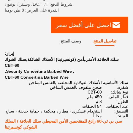
شروط الدفع: L/C، T/T، ويسترن يونيون
القدرة على العرض: 8 طن يوميا
احصل على أفضل سعر
تفاصيل المنتج
وصف المنتج
إبراز:
سلك الحلاقة الأمني,أمن (كونسيرتينا) الأسلاك الشائكة,سلك الشوك
CBT-60
,
Security Concertina Barbed Wire
,
CBT-60 Concertina Barbed Wire
سلك الأساسية:
الأسلاك الفولاذية المجلفنة بالغمس الساخن
شفرة:
صحن ملفوف بالغمس الساخن
نوع شائك:
CBT-60
قطر الملف:
450 ملم
الطول:
8 م
عدد الحلقات:
54 الحلقات
التطبيق:
استخدام عسكري ، مطار ، محكمة ، حماية حديقة ، سياج
العينة:
مجاناً
سي بي تي-60 رادع للمقتحمين للأمن المحيطي سلك الحلاقة / السلك
الشوكي كونسيرتينا