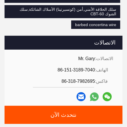
سلك الحلاقة الأمني,أمن (كونسيرتينا) الأسلاك الشائكة,سلك
الشوك CBT-60
barbed concertina wire
الاتصالات
الاتصالات:
Mr. Gary
الهاتف:
86-151-3189-7040
فاكس:
86-318-7982695
نتحدث الآن