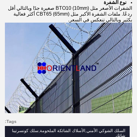
نوع الشفرة
الشفرات الأصغر مثل BTO10 (10mm) صغيرة جدًا وبالتالي أقل
ردعًا. ملفات الشفرة الأكبر مثل CBT65 (65mm) أكثر فعالية
بكثير وبالتالي تنعكس في السعر.
Tags:
السلك الشوكي الأمني,الأسلاك الشائكة الملحومة,سلك كونسرتينا
شائك