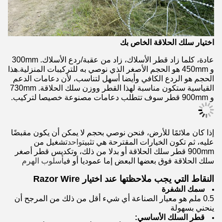
اختيار سلك الحلاقة الخاص بك
عادة، كلما زاد قطر الأسلاك، زاد من عقبة/ردع الأسلاك. 300mm
و 450mm هو الحجم الأصغر الذي نوصي به للتركيبات المنزلية.هذا
الحجم هو الردع الكافي وأيضا أسهل لتناسب، لأن دعامات الدعم
القياسية ستكون مناسبة لهذا القطر ووزن سلك الحلاقة. 730mm
و 900mm قطر سوف تتطلب دعامات مصنوعة خصيصا لتركيب.
إذا كان ملائمًا للأرض، فنحن نوصي بحجم لا يمكن أن يكون مقبضًا
عليه، ثم تكون الخيارات المقترحة هي تثبيت
واحد
تشغيل من
900mm قطر سلك الحلاقة أو بدلا من ذلك، وتكديس قطر أصغر
سلك الحلاقة فوق بعضها البعض إما عموديا أو في
أسلوب الهرم
النقاط التي يجب ملاحظتها عند اختيار Razor Wire
سمك الشفرة
0.5 ملم هو معيار الصناعة أي شيء أقل من ذلك من المرجح أن
ينحني بسهولة
قطر السلك الأساسي: