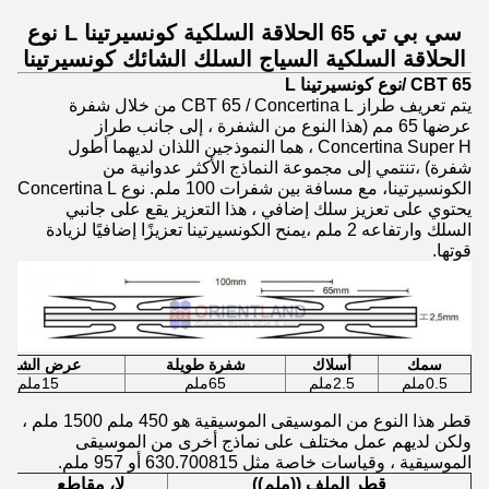
سي بي تي 65 الحلاقة السلكية كونسيرتينا L نوع
الحلاقة السلكية السياج السلك الشائك كونسيرتينا
CBT 65 /
نوع كونسيرتينا L
يتم تعريف طراز CBT 65 / Concertina L من خلال شفرة
عرضها 65 مم (هذا النوع من الشفرة ، إلى جانب طراز
Concertina Super H ، هما النموذجين اللذان لديهما أطول
شفرة) ،تنتمي إلى مجموعة النماذج الأكثر عدوانية من
الكونسيرتينا، مع مسافة بين شفرات 100 ملم. نوع Concertina L
يحتوي على تعزيز سلك إضافي ، هذا التعزيز يقع على جانبي
السلك وارتفاعه 2 ملم ،يمنح الكونسيرتينا تعزيزًا إضافيًا لزيادة
قوتها.
سمك
أسلاك
شفرة طويلة
عرض الشفرة
0.5ملم
2.5ملم
65ملم
15ملم
قطر هذا النوع من الموسيقى الموسيقية هو 450 ملم 1500 ملم ،
ولكن لديهم عمل مختلف على نماذج أخرى من الموسيقى
الموسيقية ، وقياسات خاصة مثل 630.700815 أو 957 ملم.
قطر الملف ((ملم))
لا، مقاطع