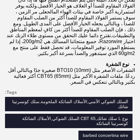
الفولاذ المقاوم للصدأ أو الغلاف هو الخيار الأفضل.ولكنه يوفر
استمرارية أكبر خاصة في بيئات الهواء المالحعلى مر الزمن ،
سوف يستمر الفولاذ المقاوم للصدأ أكثر من الصلب المقاوم
للصدأ ، وبالتالي يجعله الخيار الأفضل على المدى الطويل. ومع
ذلك ، فإن الصلب المقاوم للصدأ أكثر من كافٍ لمعظم المناطق
والتطبيقات.نقترح دائما عليك التحقق من مستوى طلاء الزنك عند
اختيار Razorwire، جميع منتجاتنا المسالك هي 200g/m2، إذا لم
يستطع المورد توفير المعلومات، قد تحصل فقط على منتج مع
60g/m2 الذي سيتدهور والصدأ بسرعة أكبر بكثير.
نوع الشفرة
الشفرات الأصغر مثل BTO10 (10mm) صغيرة جدًا وبالتالي أقل
ردعًا. ملفات الشفرة الأكبر مثل CBT65 (65mm) أكثر فعالية
بكثير وبالتالي تنعكس في السعر.
Tags:
السلك الشوكي الأمني,الأسلاك الشائكة الملحومة,سلك كونسرتينا
شائك
نوع L سلك شائك,CBT 65 السلك الشوكي,الأسلاك الشائكة
كونسرتينا الشائكة
barbed concertina wire