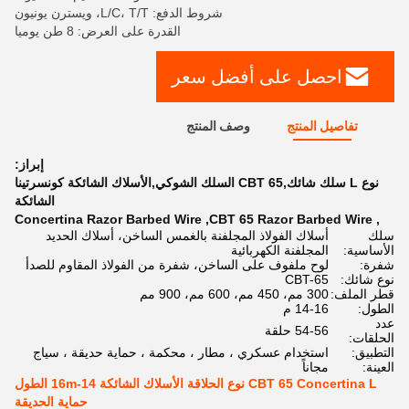
شروط الدفع: L/C، T/T، ويسترن يونيون
القدرة على العرض: 8 طن يوميا
احصل على أفضل سعر
تفاصيل المنتج
وصف المنتج
إبراز:
نوع L سلك شائك,CBT 65 السلك الشوكي,الأسلاك الشائكة كونسرتينا
الشائكة
Concertina Razor Barbed Wire
,
CBT 65 Razor Barbed Wire
,
سلك
أسلاك الفولاذ المجلفنة بالغمس الساخن، أسلاك الحديد
الأساسية:
المجلفنة الكهربائية
شفرة:
لوح ملفوف على الساخن، شفرة من الفولاذ المقاوم للصدأ
نوع شائك:
CBT-65
قطر الملف:
300 مم، 450 مم، 600 مم، 900 مم
الطول:
14-16 م
عدد
54-56 حلقة
الحلقات:
التطبيق:
استخدام عسكري ، مطار ، محكمة ، حماية حديقة ، سياج
العينة:
مجاناً
CBT 65 Concertina L نوع الحلاقة الأسلاك الشائكة 14-16m الطول
حماية الحديقة