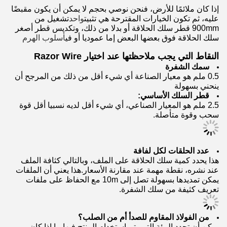
إذا كان ملائمًا للأرض، فنحن نوصي بحجم لا يمكن أن يكون مقبضًا
عليه، ثم تكون الخيارات المقترحة هي تثبيت
واحد
تشغيل من
900mm قطر سلك الحلاقة أو بدلا من ذلك، وتكديس قطر أصغر
سلك الحلاقة فوق بعضها البعض إما عموديا أو في
أسلوب الهرم
النقاط التي يجب ملاحظتها عند اختيار Razor Wire
سمك الشفرة
0.5 ملم هو معيار الصناعة أي شيء أقل من ذلك من المرجح أن
ينحني بسهولة
قطر السلك الأساسي:
2.5 ملم هو المعيار الصناعي، أي شيء أقل لديه نسبيا أقل قوة
سحب وقوة متأصلة.
عدد الحلقات لكل لفافة
هذا يحدد كمية سلك الحلاقة على الملف، وبالتالي كثافة الملف
عند نشره، نقطة مهمة عند مقارنة الأسعار.هذا يعني أن الملفات
يمكن تمديدها بسهولة تصل إلى 10m مع الحفاظ على ملفات
تعريف كثيفة من سلك الشفرة.
من الفولاذ المقاوم للصدأ أم من الصلب؟
يمكن أن تحدد البيئة التي يتم استخدام المنتج فيها ما إذا كان