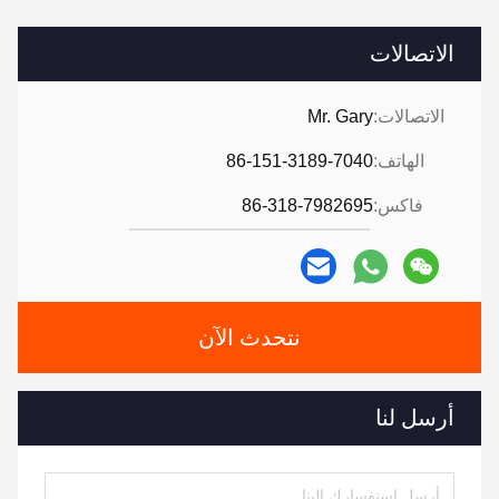
الاتصالات
الاتصالات:
Mr. Gary
الهاتف:
86-151-3189-7040
فاكس:
86-318-7982695
نتحدث الآن
أرسل لنا