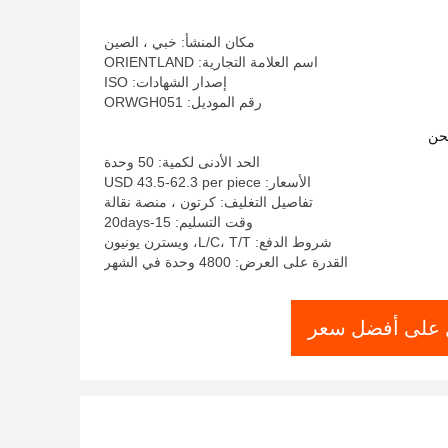
5.0mm
مكان المنشأ: خبي ، الصين
اسم العلامة التجارية: ORIENTLAND
إصدار الشهادات: ISO
رقم الموديل: ORWGH051
حن
الحد الأدنى لكمية: 50 وحدة
الأسعار: USD 43.5-62.3 per piece
تفاصيل التغليف: كرتون ، منصة نقالة
وقت التسليم: 15-20days
شروط الدفع: L/C، T/T، ويسترن يونيون
القدرة على العرض: 4800 وحدة في الشهر
على أفضل سعر