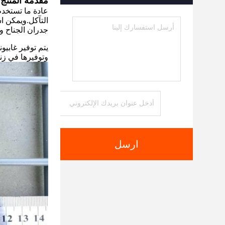
مقدمة المنتج
عادة ما تستخدم 
التآكل.ويمكن اس
جدران الجناح وم
وتوفيرها في زنك مغلفة الح
ارسل