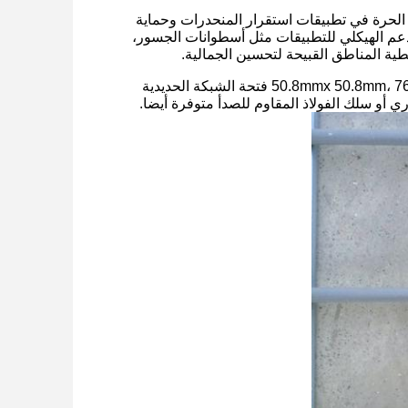
ة الحرة في تطبيقات استقرار المنحدرات وحماية
الدعم الهيكلي للتطبيقات مثل أسطوانات الجسور،
طية المناطق القبيحة لتحسين الجمالية.
يتم توفير غابيونات الشبكة الحديدية عادة في 50.8mmx 50.8mm، 76.2mm x 76.2mm، 50.8mmx 101.6mm فتحة الشبكة الحديدية