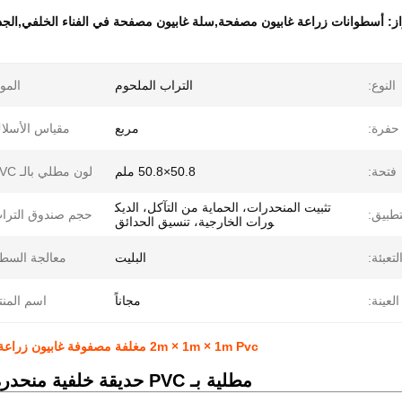
از:
أسطوانات زراعة غابيون مصفحة,سلة غابيون مصفحة في الفناء الخلفي,الجدار 
النوع:
التراب الملحوم
الموا
فرة:
مربع
مقياس الأسلا
فتحة:
50.8×50.8 ملم
لون مطلي بالـ PVC:
تثبيت المنحدرات، الحماية من التآكل، الديك
تطبيق:
حجم صندوق الترا
ورات الخارجية، تنسيق الحدائق
لتعبئة:
البليت
معالجة السط
العينة:
مجاناً
اسم المنت
2m × 1m × 1m Pvc مغلفة مصفوفة غابيون زراعة سلة منحدر حديقة الخلفية المناظر الطبيعية الشبكة 5.0mm
مطلية بـ PVC حديقة خلفية منحدرة 5.0 ملم