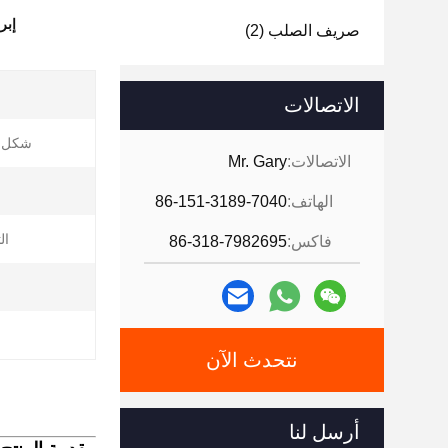
إبر
صريف الصلب
(2)
الاتصالات
شكل ح
الاتصالات:
Mr. Gary
الهاتف:
86-151-3189-7040
ال
فاكس:
86-318-7982695
ا
نتحدث الآن
أرسل لنا