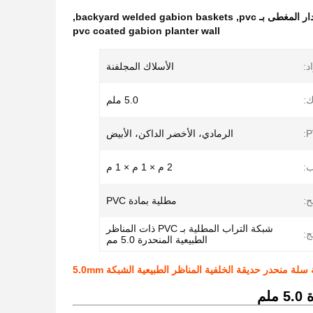
المغطى بـ pvc
,
backyard welded gabion baskets
,
pvc coated gabion planter wall
د:
الأسلاك المجلفنة
ك:
5.0 ملم
الرمادي، الأخضر الداكن، الأبيض
ب:
2 م × 1 م × 1 م
ح:
مطلية بمادة PVC
شبكة التراب المطلية بـ PVC ذات المناظر
ج:
الطبيعية المنحدرة 5.0 مم