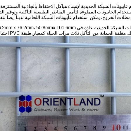
غابيونات الشبكة الحديدية لإنشاء هياكل الاحتفاظ بالجاذبية المستنزف
تخدام الجابيونات المملوءة لتأمين المناظر الطبيعية التآكلية وتوفير 
ظلات الخروج، يمكن استخدام غابيونات الشبكة اللحامية لدينا أيضا لتغ
ماية من التآكل ثلاث مرات الحياة كمعيار،طبقة PVC اختياري أو سلك الفولاذ المقاوم للصدأ متوفرة أيضا.