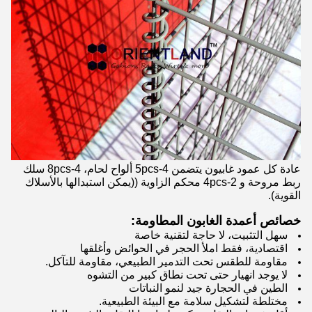
عادة كل عمود غابيون يتضمن 4-5pcs ألواح لحام، 4-8pcs سلك
ربط مروحة و 2-4pcs محكم الزاوية ((يمكن استبدالها بالأسلاك
القوية).
خصائص أعمدة الغابون المطاومة:
سهل التثبيت، لا حاجة لتقنية خاصة
اقتصادية، فقط املأ الحجر في الحوائض وأغلقها
مقاومة للطقس تحت التدمير الطبيعي، مقاومة للتآكل.
لا يوجد انهيار حتى تحت نطاق كبير من التشوه
الطين في الحجارة جيد لنمو النباتات
مختلطة لتشكيل سلامة مع البيئة الطبيعية.