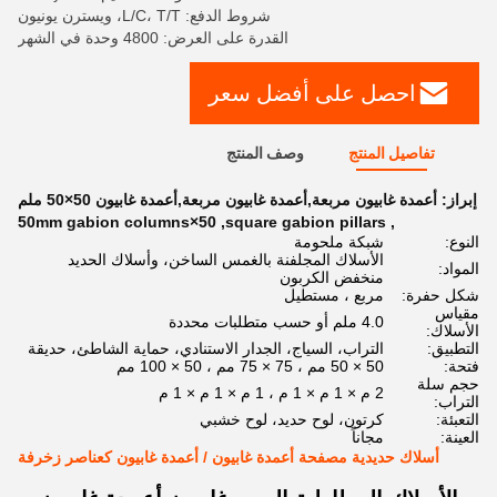
شروط الدفع: L/C، T/T، ويسترن يونيون
القدرة على العرض: 4800 وحدة في الشهر
احصل على أفضل سعر
تفاصيل المنتج
وصف المنتج
إبراز:
أعمدة غابيون مربعة,أعمدة غابيون مربعة,أعمدة غابيون 50×50 ملم
50×50mm gabion columns
,
square gabion pillars
,
النوع:
شبكة ملحومة
الأسلاك المجلفنة بالغمس الساخن، وأسلاك الحديد
المواد:
منخفض الكربون
شكل حفرة:
مربع ، مستطيل
مقياس
4.0 ملم أو حسب متطلبات محددة
الأسلاك:
التطبيق:
التراب، السياج، الجدار الاستنادي، حماية الشاطئ، حديقة
فتحة:
50 × 50 مم ، 75 × 75 مم ، 50 × 100 مم
حجم سلة
2 م × 1 م × 1 م ، 1 م × 1 م × 1 م
التراب:
التعبئة:
كرتون، لوح حديد، لوح خشبي
العينة:
مجاناً
أسلاك حديدية مصفحة أعمدة غابيون / أعمدة غابيون كعناصر زخرفة