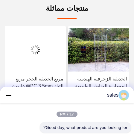
منتجات مماثلة
الحديقة الزخرفية الهندسة
مربع الحديقة الحجر مربع
المعمارية المناظر الطبيعية
التيك WPC 3.5mm غابيون
أعمدة الغابيون 50 × 100 مم
مقعد مقعد مقعد الحائط
sales
الشبكة
احصل على أفضل سعر
احصل على أفضل سعر
7:17 PM
Good day, what product are you looking for?