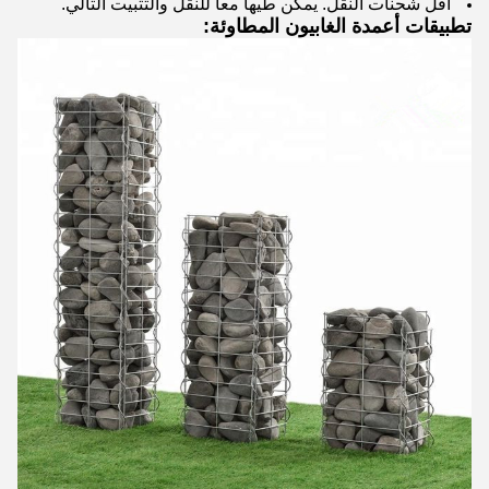
أقل شحنات النقل. يمكن طيها معا للنقل والتثبيت التالي.
تطبيقات أعمدة الغابيون المطاوئة: