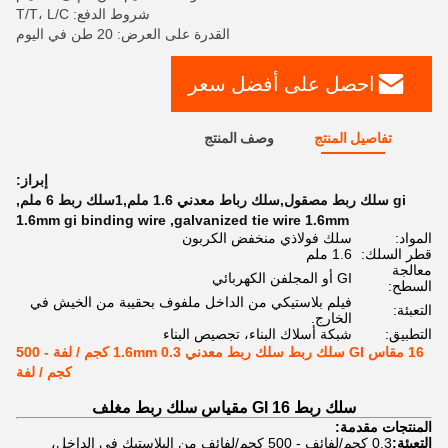
شروط الدفع: T/T، L/C
القدرة على العرض: 20 طن في اليوم
احصل على أفضل سعر
تفاصيل المنتج
وصف المنتج
إبراز:
gi سلك ربط مصقول,سلك رباط معدني 1.6 ملم,1سلك ربط 6 ملم
,
1.6mm gi binding wire
,
galvanized tie wire 1.6mm
المواد:
سلك فولاذي منخفض الكربون
قطر السلك:
1.6 ملم
معالجة
GI أو المجلفن الكهربائي
السطح:
فيلم بلاستيكي من الداخل ملفوف بحقيبة من الخيش في
التعبئة:
الخارج.
التطبيق:
شبكة أسلاك البناء، تجصيص البناء
16 مقاس GI سلك ربط سلك ربط معدني 1.6mm 0.3 كجم / لفة - 500
كجم / لفة
سلك ربط GI 16 مقياس سلك ربط مغلف
المنتجات مقدمة:
التعبئة:
0.3 كجم/لفائف - 500 كجم/لفائف من البلاستيك في الداخل،