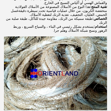
والقماش الهسي أو أكياس النسيج في الخارج.
تقنية المنتج:
هذا النوع من الأسلاك المصنوعة من الأسلاك الفولاذية
منخفضة الكربون، من خلال عمليات قياسية تحت سيطرة دقيقةغسل
الحمض، الغليان، التجفيف، تغذية الزنك لتغطية الأسلاك.
الخصائص:
طبقة سميكة من الزنك، مقاومة جيدة للتآكل، طبقة صلبة من
الزنك
استخدام:
يستخدم بشكل رئيسي في البناء ، والسياج السريع ، وربط
الزهور ونسج شبكة الأسلاك وهلم جرا.