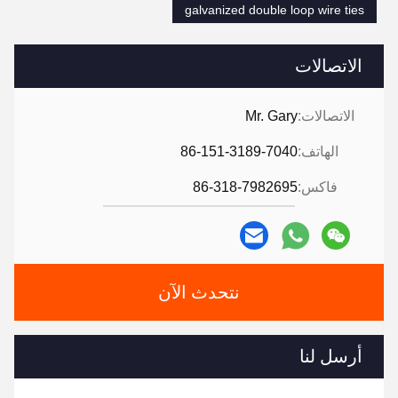
galvanized double loop wire ties
الاتصالات
الاتصالات:
Mr. Gary
الهاتف:
86-151-3189-7040
فاكس:
86-318-7982695
نتحدث الآن
أرسل لنا