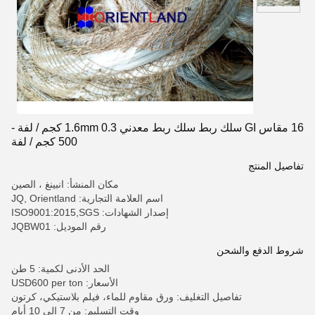
16 مقاس GI سلك ربط سلك ربط معدني 1.6mm 0.3 كجم / لفة -
500 كجم / لفة
تفاصيل المنتج
مكان المنشأ: انبينغ ، الصين
اسم العلامة التجارية: JQ, Orientland
إصدار الشهادات: ISO9001:2015,SGS
رقم الموديل: JQBW01
شروط الدفع والشحن
الحد الأدنى لكمية: 5 طن
الأسعار: USD600 per ton
تفاصيل التغليف: ورق مقاوم للماء، فيلم بلاستيكي، كرتون
وقت التسليم: من 7 إلى 10 أيام