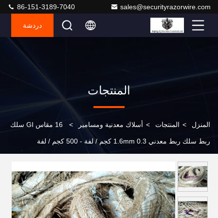
86-151-3189-7040
sales@securityrazorwire.com
دردشة
المنتجات
المنزل
>
المنتجات
>
أسلاك معدنية ومسامير
>
16 مقاس GI سلك
ربط سلك ربط معدني 1.6mm 0.3 كجم / لفة - 500 كجم / لفة