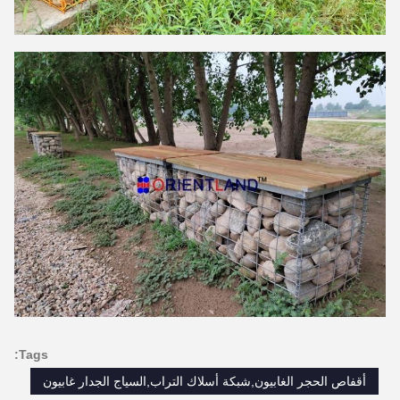
Tags:
أقفاص الحجر الغابيون,شبكة أسلاك التراب,السياج الجدار غابيون