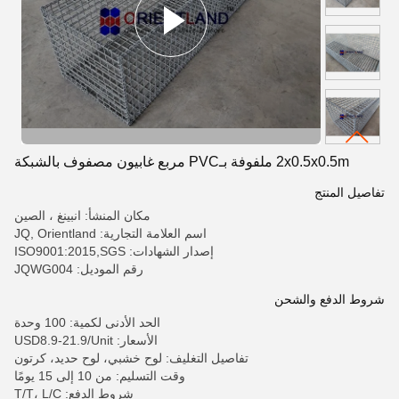
2x0.5x0.5m ملفوفة بـPVC مربع غابيون مصفوف بالشبكة
تفاصيل المنتج
مكان المنشأ: انبينغ ، الصين
اسم العلامة التجارية: JQ, Orientland
إصدار الشهادات: ISO9001:2015,SGS
رقم الموديل: JQWG004
شروط الدفع والشحن
الحد الأدنى لكمية: 100 وحدة
الأسعار: USD8.9-21.9/Unit
تفاصيل التغليف: لوح خشبي، لوح حديد، كرتون
وقت التسليم: من 10 إلى 15 يومًا
شروط الدفع: T/T، L/C