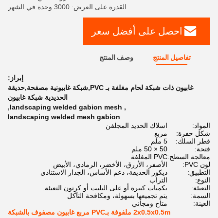
القدرة على العرض: 3000 وحدة في الشهر
احصل على أفضل سعر
تفاصيل المنتج
وصف المنتج
إبراز:
غابيون ذات شبكة لحام مغلفة بـ PVC,شبكة غابيونية مصفحة,حديقة
الحديدية شبكة غابيون
,
landscaping welded gabion mesh
,
landscaping welded mesh gabion
المواد:
اسلاك الحديد المجلفن
شكل حفرة:
مربع
قطر السلك:
5 ملم
فتحة:
50 × 50 ملم
معالجة السطح:
PVC المغلفة
لون PVC:
الأصفر، الأزرق، الأخضر، الرمادي، الأبيض
التطبيق:
ديكور الحديقة، دعم الأساس، الجدار الاستنادي
النوع:
التراب
التعبئة:
بكميات كبيرة أو على البليت أو كرتون التعبئة.
السمة:
يتم تجميعها بسهولة، ومكافحة التآكل
العينة:
متاح ومجاني
2x0.5x0.5m ملفوفة بـPVC مربع غابيون مصفوف بالشبكة