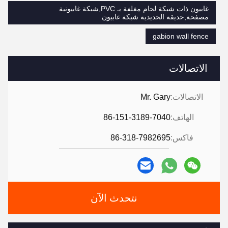
غابيون ذات شبكة لحام مغلفة بـ PVC,شبكة غابيونية
مصفحة,حديقة الحديدية شبكة غابيون
gabion wall fence
الاتصالات
الاتصالات:
Mr. Gary
الهاتف:
86-151-3189-7040
فاكس:
86-318-7982695
نتحدث الآن