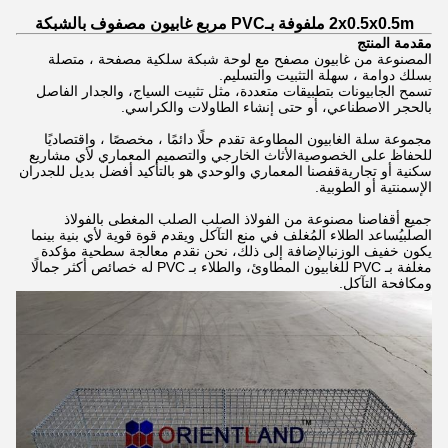
2x0.5x0.5m ملفوفة بـPVC مربع غابيون مصفوف بالشبكة
مقدمة المنتج
المصنوعة من غابيون مصفح مع لوحة شبكة سلكية مصفحة ، متصلة
بسلك دوامة ، سهلة التثبيت والتسليم.
تسمح الجابيونات بتطبيقات متعددة، مثل تثبيت السياج، والجدار الفاصل
بالحجر الاصطناعي، أو حتى إنشاء الطاولات والكراسي.
مجموعة سلة الغابيون المطاوعة تقدم حلًا دائمًا ، مخصصًا ، واقتصاديًا
للحفاظ على الخصوصيةالأثاث الخارجي والتصميم المعماري لأي مشاريع
سكنية أو تجاريةقفصنا المعماري والوحدي هو بالتأكيد أفضل بديل للجدران
الإسمنتية أو الطوبية.
جميع أقفاصنا مصنوعة من الفولاذ الصلب الصلب المغطى بالفولاذ
الصلبيُساعد الطلاء المُغلف في منع التآكل ويقدم قوة قوية لأي بنية بينما
يكون خفيف الوزنبالإضافة إلى ذلك، نحن نقدم معالجة سطحية مؤكدة
مغلفة بـ PVC للغابيون المطاوئ، والطلاء بـ PVC له خصائص أكثر جمالًا
ومكافحة التآكل.