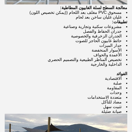
معالجة السطح لسلة الغابيون المطاطية:
مسحوق PVC مغلف بعد اللحام ((يمكن تخصيص اللون)
غليان غليان ساخن بعد لحام
تطبيقات:
مشروعات سكنية وتجارية وصناعية
جدران الحفاظ والفصل
الجدران الزخرفية والخصوصية
حائط غابيون الحاجز للصوت
جدار الميزات
الأسوار المنخفضة
الأعمدة والحواف
تخصيص المناظر الطبيعية والتصميم الحضري
الداخلية والخارجية
الفوائد
الاقتصادية
صلبة
المقاومة
وحدات
متعددة الاستخدامات
مضاد للتآكل
تثبيت سهل
صيانة ضئيلة