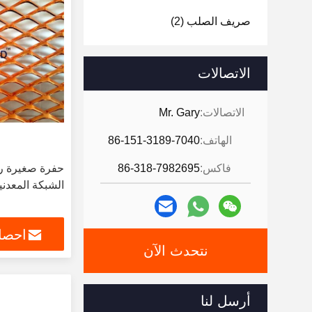
صريف الصلب
(2)
الاتصالات
الاتصالات:
Mr. Gary
الهاتف:
86-151-3189-7040
فاكس:
86-318-7982695
حفرة صغيرة ر
الشبكة المعدني
احصل
نتحدث الآن
أرسل لنا