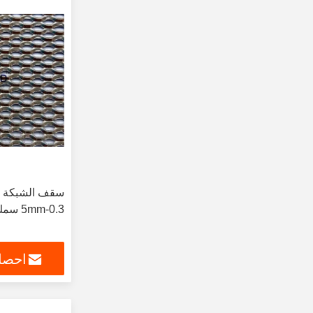
سقف الشبكة ال
0.3-5mm سمك مقاومة الأحماض
احصل