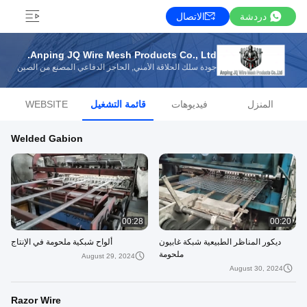
دردشة
الاتصال
Anping JQ Wire Mesh Products Co., Ltd.
جودة سلك الحلاقة الأمني, الحاجز الدفاعي المصنع من الصين
المنزل
فيديوهات
قائمة التشغيل
WEBSITE
Welded Gabion
00:28
00:20
ديكور المناظر الطبيعية شبكة غابيون
ألواح شبكية ملحومة في الإنتاج
ملحومة
August 29, 2024
August 30, 2024
Razor Wire