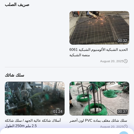
صريف الصلب
00:32
الحديد الشبكية الألومنيوم الشبكية 6061
منصة الشبكية
August 20, 2025
سلك شائك
01:24
00:37
سلك شائك مغلف بمادة PVC لون أخضر
أسلاك شائكة عالية الجهد / سلك شائكة
2.5 ملم 250m الطول
August 20, 2025
August 16, 2025