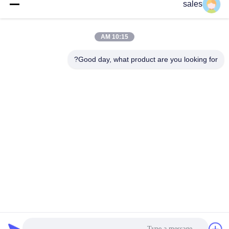
sales
سلك شبكة السياج
10:15 AM
Good day, what product are you looking for?
00:58
السياج المنحني ثلاثي الأبعاد
August 19, 2025
فيديوهات أخرى
00:44
مقدمة شركتنا ومصنعنا
October 21, 2024